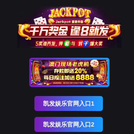
-JDB电子游戏官网
业务领域
售后服务
JDB电子游戏官网
加入我们
讯中心
企业要闻
媒体聚焦
科技新知
科研创新
业务领域
新能源
中国区)试玩平台
客户案例
新能源产业
大气污染治理
水污染治理