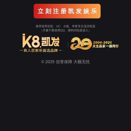
JDB电子游